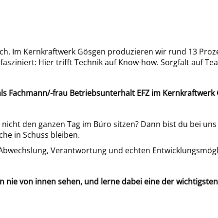
ch. Im Kernkraftwerk Gösgen produzieren wir rund 13 Proze
fasziniert: Hier trifft Technik auf Know-how. Sorgfalt auf Te
 als Fachmann/-frau Betriebsunterhalt EFZ im Kernkraftwer
t nicht den ganzen Tag im Büro sitzen? Dann bist du bei un
he in Schuss bleiben.
l Abwechslung, Verantwortung und echten Entwicklungsmögl
 nie von innen sehen, und lerne dabei eine der wichtigste