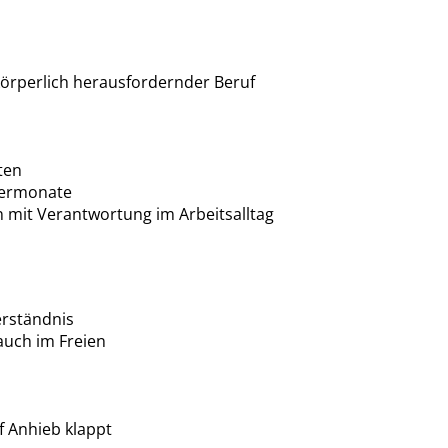
örperlich herausfordernder Beruf
ten
termonate
 mit Verantwortung im Arbeitsalltag
erständnis
 auch im Freien
f Anhieb klappt